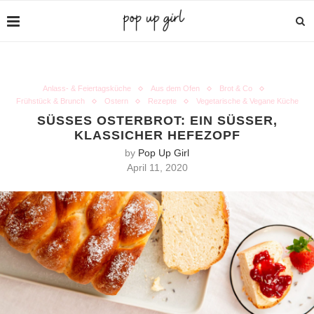
Anlass- & Feiertagsküche
Aus dem Ofen
Brot & Co
Frühstück & Brunch
Ostern
Rezepte
Vegetarische & Vegane Küche
SÜSSES OSTERBROT: EIN SÜSSER, KL
ASSICHER HEFEZOPF
by
Pop Up Girl
April 11, 2020