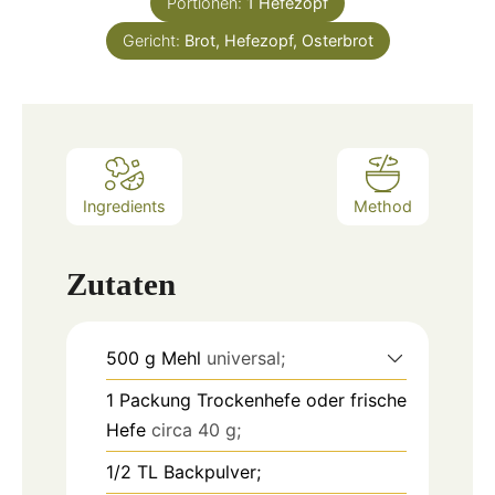
Portionen:
1
Hefezopf
Gericht:
Brot, Hefezopf, Osterbrot
Ingredients
Method
Zutaten
500
g
Mehl
universal;
1
Packung Trockenhefe oder frische
Hefe
circa 40 g;
1/2
TL
Backpulver;