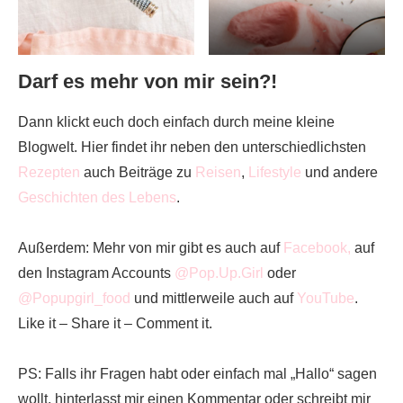
Darf es mehr von mir sein?!
Dann klickt euch doch einfach durch meine kleine
Blogwelt. Hier findet ihr neben den unterschiedlichsten
Rezepten
auch Beiträge zu
Reisen
,
Lifestyle
und andere
Geschichten des Lebens
.
Außerdem: Mehr von mir gibt es auch auf
Facebook,
auf
den Instagram Accounts
@Pop.Up.Girl
oder
@Popupgirl_food
und mittlerweile auch auf
YouTube
.
Like it – Share it – Comment it.
PS: Falls ihr Fragen habt oder einfach mal „Hallo“ sagen
wollt, hinterlasst mir einen Kommentar oder schreibt mir