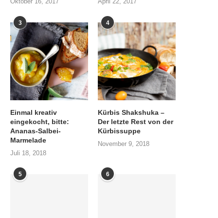
Oktober 16, 2017
April 22, 2017
3
4
Einmal kreativ
Kürbis Shakshuka –
eingekocht, bitte:
Der letzte Rest von der
Ananas-Salbei-
Kürbissuppe
Marmelade
November 9, 2018
Juli 18, 2018
5
6