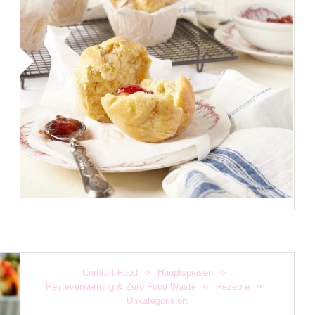
Comfort Food
Hauptspeisen
Resteverwertung & Zero Food Waste
Rezepte
Unkategorisiert