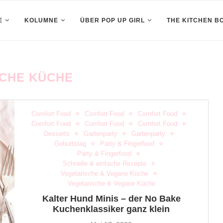
E
KOLUMNE
ÜBER POP UP GIRL
THE KITCHEN B
CHE KÜCHE
Comfort Food
Comfort Food
Comfort Food
Comfort Food
Comfort Food
Comfort Food
Desserts
Gartenparty
Gartenparty
Geburtstag
Party & Fingerfood
Party & Fingerfood
Schnelle & einfache Rezepte
Vegetarische & Vegane Küche
Vegetarische & Vegane Küche
Kalter Hund Minis – der No Bake
Kuchenklassiker ganz klein