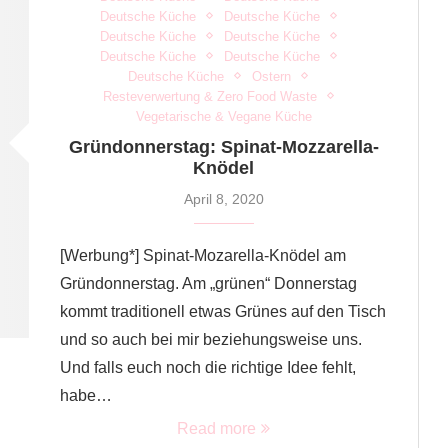
Deutsche Küche
Deutsche Küche
Deutsche Küche
Deutsche Küche
Deutsche Küche
Deutsche Küche
Deutsche Küche
Ostern
Resteverwertung & Zero Food Waste
Vegetarische & Vegane Küche
Gründonnerstag: Spinat-Mozzarella-
Knödel
April 8, 2020
[Werbung*] Spinat-Mozarella-Knödel am
Gründonnerstag. Am „grünen“ Donnerstag
kommt traditionell etwas Grünes auf den Tisch
und so auch bei mir beziehungsweise uns.
Und falls euch noch die richtige Idee fehlt,
habe…
Read more