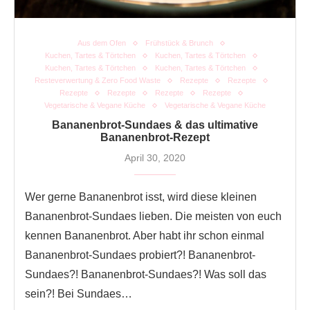
Aus dem Ofen
Frühstück & Brunch
Kuchen, Tartes & Törtchen
Kuchen, Tartes & Törtchen
Kuchen, Tartes & Törtchen
Kuchen, Tartes & Törtchen
Resteverwertung & Zero Food Waste
Rezepte
Rezepte
Rezepte
Rezepte
Rezepte
Rezepte
Vegetarische & Vegane Küche
Vegetarische & Vegane Küche
Bananenbrot-Sundaes & das ultimative
Bananenbrot-Rezept
April 30, 2020
Wer gerne Bananenbrot isst, wird diese kleinen
Bananenbrot-Sundaes lieben. Die meisten von euch
kennen Bananenbrot. Aber habt ihr schon einmal
Bananenbrot-Sundaes probiert?! Bananenbrot-
Sundaes?! Bananenbrot-Sundaes?! Was soll das
sein?! Bei Sundaes…