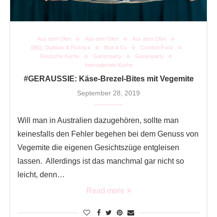
Aus dem Ofen
Aus dem Ofen
Aus dem Ofen
BBQ, Outdoor & Picknick
Brot & Co
Comfort Food
Deutsche Küche
Gartenparty
Gartenparty
Internationale Küche
#GERAUSSIE: Käse-Brezel-Bites mit Vegemite
September 28, 2019
Will man in Australien dazugehören, sollte man
keinesfalls den Fehler begehen bei dem Genuss von
Vegemite die eigenen Gesichtszüge entgleisen
lassen. Allerdings ist das manchmal gar nicht so
leicht, denn…
Read more