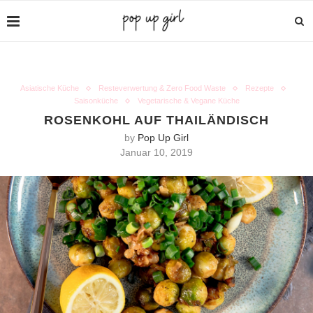
Asiatische Küche
Resteverwertung & Zero Food Waste
Rezepte
Saisonküche
Vegetarische & Vegane Küche
ROSENKOHL AUF THAILÄNDISCH
by
Pop Up Girl
Januar 10, 2019