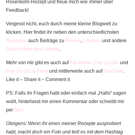
Rosenkohl-Rezept und freue mich wie immer über
Feedback!
Vergesst nicht, euch durch meine kleine Blogwelt zu
klicken. Hier findet ihr neben den unterschiedlichsten
Rezepten
auch Beiträge zu
Reisen
,
Lifestyle
und andere
Geschichten des Lebens
.
Mehr von mir gibt es auch auf
Facebook,
Pop Up Girl
und
Pop Up Girl & Food
und mittlerweile auch auf
YouTube
.
Like it – Share it – Comment it
PS: Falls ihr Fragen habt oder einfach mal „Hallo“ sagen
wollt, hinterlasst mir einen Kommentar oder schreibt mir
per
Mail
Übrigens: Wenn ihr eines meiner Rezepte ausprobiert
habt, macht doch ein Foto und teilt es mit dem Hashtag