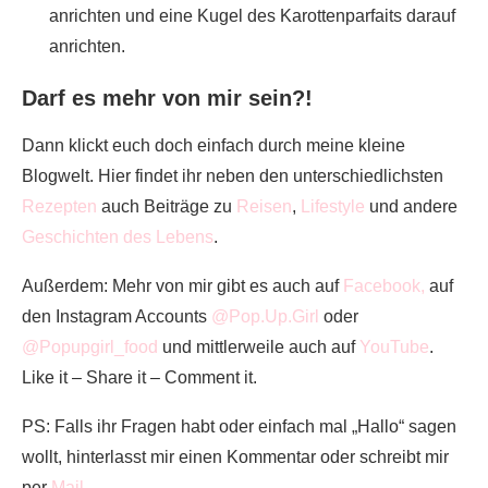
anrichten und eine Kugel des Karottenparfaits darauf
anrichten.
Darf es mehr von mir sein?!
Dann klickt euch doch einfach durch meine kleine
Blogwelt. Hier findet ihr neben den unterschiedlichsten
Rezepten
auch Beiträge zu
Reisen
,
Lifestyle
und andere
Geschichten des Lebens
.
Außerdem: Mehr von mir gibt es auch auf
Facebook,
auf
den Instagram Accounts
@Pop.Up.Girl
oder
@Popupgirl_food
und mittlerweile auch auf
YouTube
.
Like it – Share it – Comment it.
PS: Falls ihr Fragen habt oder einfach mal „Hallo“ sagen
wollt, hinterlasst mir einen Kommentar oder schreibt mir
per
Mail
.