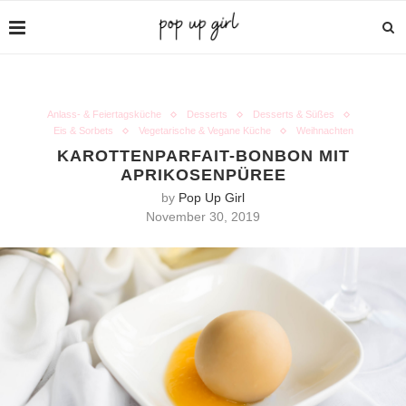
Anlass- & Feiertagsküche
Desserts
Desserts & Süßes
Eis & Sorbets
Vegetarische & Vegane Küche
Weihnachten
KAROTTENPARFAIT-BONBON MIT
APRIKOSENPÜREE
by
Pop Up Girl
November 30, 2019