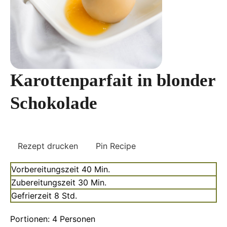
Karottenparfait in blonder
Schokolade
Rezept drucken
Pin Recipe
Minuten
Vorbereitungszeit
40
Min.
Minuten
Zubereitungszeit
30
Min.
Stunden
Gefrierzeit
8
Std.
Portionen:
4
Personen