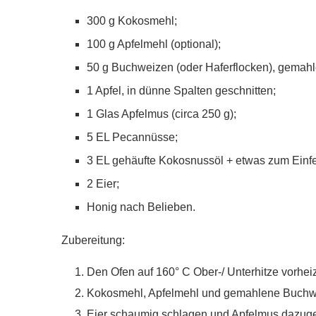
300 g Kokosmehl;
100 g Apfelmehl (optional);
50 g Buchweizen (oder Haferflocken), gemahl
1 Apfel, in dünne Spalten geschnitten;
1 Glas Apfelmus (circa 250 g);
5 EL Pecannüsse;
3 EL gehäufte Kokosnussöl + etwas zum Einfet
2 Eier;
Honig nach Belieben.
Zubereitung:
Den Ofen auf 160° C Ober-/ Unterhitze vorhei
Kokosmehl, Apfelmehl und gemahlene Buchwei
Eier schaumig schlagen und Apfelmus dazuge