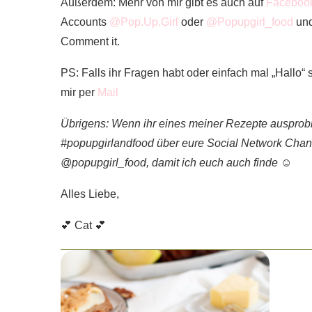
Außerdem: Mehr von mir gibt es auch auf
Faceboo
Accounts
@Pop.Up.Girl
oder
@Popupgirl_food
und
Comment it.
PS: Falls ihr Fragen habt oder einfach mal „Hallo“ 
mir per
Mail
Übrigens: Wenn ihr eines meiner Rezepte ausprobie
#popupgirlandfood über eure Social Network Chann
@popupgirl_food, damit ich euch auch finde ☺️
Alles Liebe,
💕 Cat 💕