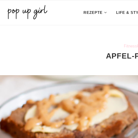
REZEPTE
LIFE & ST
Fitness
APFEL-