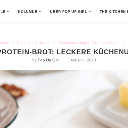
YLE
KOLUMNE
ÜBER POP UP GIRL
THE KITCHEN
küche
Frühstück & Brunch
Resteverwertung & Zero Food Waste
PROTEIN-BROT: LECKERE KÜCHEN
by
Pop Up Girl
Januar 6, 2020