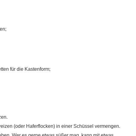
en;
ten für die Kastenform;
zen.
zen (oder Haferflocken) in einer Schüssel vermengen.
ben. Wer es gerne etwas süßer mag, kann mit etwas