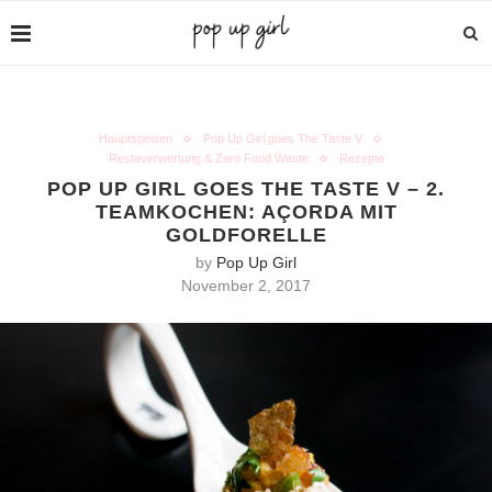
Hauptspeisen
Pop Up Girl goes The Taste V
Resteverwertung & Zero Food Waste
Rezepte
POP UP GIRL GOES THE TASTE V – 2.
TEAMKOCHEN: AÇORDA MIT
GOLDFORELLE
by
Pop Up Girl
November 2, 2017