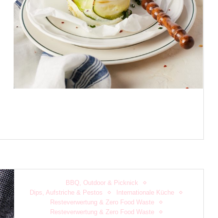
BBQ, Outdoor & Picknick
Dips, Aufstriche & Pestos
Internationale Küche
Resteverwertung & Zero Food Waste
Resteverwertung & Zero Food Waste