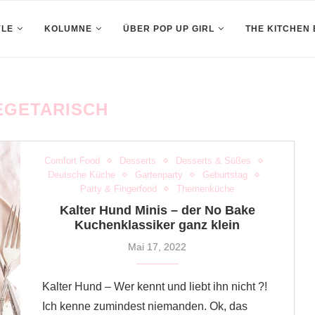
YLE
KOLUMNE
ÜBER POP UP GIRL
THE KITCHEN
EGETARISCH
Comfort Food
Desserts
Desserts & Süßes
Deutsche Küche
Gartenparty
Geburtstag
Party & Fingerfood
Themenküche
Kalter Hund Minis – der No Bake
Kuchenklassiker ganz klein
Mai 17, 2022
Kalter Hund – Wer kennt und liebt ihn nicht ?!
Ich kenne zumindest niemanden. Ok, das