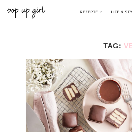
REZEPTE
LIFE & ST
TAG:
V