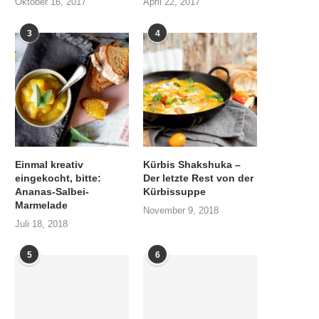
Oktober 16, 2017
April 22, 2017
3
4
Einmal kreativ
Kürbis Shakshuka –
eingekocht, bitte:
Der letzte Rest von der
Ananas-Salbei-
Kürbissuppe
Marmelade
November 9, 2018
Juli 18, 2018
5
6