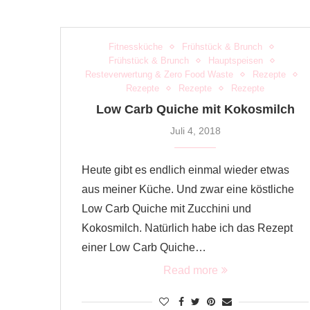
Fitnessküche
Frühstück & Brunch
Frühstück & Brunch
Hauptspeisen
Resteverwertung & Zero Food Waste
Rezepte
Rezepte
Rezepte
Rezepte
Low Carb Quiche mit Kokosmilch
Juli 4, 2018
Heute gibt es endlich einmal wieder etwas
aus meiner Küche. Und zwar eine köstliche
Low Carb Quiche mit Zucchini und
Kokosmilch. Natürlich habe ich das Rezept
einer Low Carb Quiche…
Read more