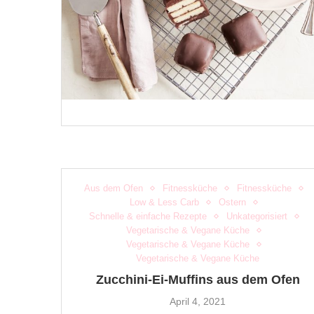
Aus dem Ofen
Fitnessküche
Fitnessküche
Low & Less Carb
Ostern
Schnelle & einfache Rezepte
Unkategorisiert
Vegetarische & Vegane Küche
Vegetarische & Vegane Küche
Vegetarische & Vegane Küche
Zucchini-Ei-Muffins aus dem Ofen
April 4, 2021