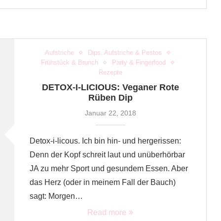
Aufstriche
Dips, Aufstriche & Pestos
Frühstück & Brunch
Party & Fingerfood
Rezepte
DETOX-I-LICIOUS: Veganer Rote
Rüben Dip
Januar 22, 2018
Detox-i-licous. Ich bin hin- und hergerissen:
Denn der Kopf schreit laut und unüberhörbar
JA zu mehr Sport und gesundem Essen. Aber
das Herz (oder in meinem Fall der Bauch)
sagt: Morgen…
Read more