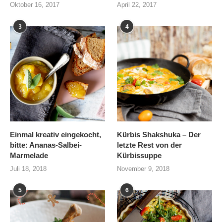
Oktober 16, 2017
April 22, 2017
3
4
Einmal kreativ eingekocht,
Kürbis Shakshuka – Der
bitte: Ananas-Salbei-
letzte Rest von der
Marmelade
Kürbissuppe
Juli 18, 2018
November 9, 2018
5
6