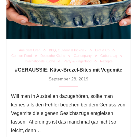
Aus dem Ofen
BBQ, Outdoor & Picknick
Brot & Co
Comfort Food
Deutsche Küche
Gartenparty
Geburtstag
Internationale Küche
Party & Fingerfood
Rezepte
#GERAUSSIE: Käse-Brezel-Bites mit Vegemite
September 28, 2019
Will man in Australien dazugehören, sollte man
keinesfalls den Fehler begehen bei dem Genuss von
Vegemite die eigenen Gesichtszüge entgleisen
lassen. Allerdings ist das manchmal gar nicht so
leicht, denn…