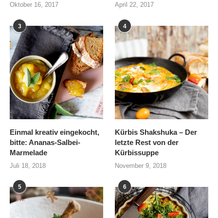
Oktober 16, 2017
April 22, 2017
3
4
Einmal kreativ eingekocht,
Kürbis Shakshuka – Der
bitte: Ananas-Salbei-
letzte Rest von der
Marmelade
Kürbissuppe
Juli 18, 2018
November 9, 2018
5
6