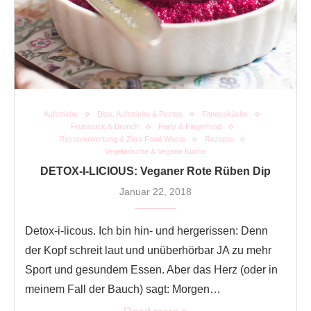
Aufstriche
Dips, Aufstriche & Pestos
Fitnessküche
Frühstück & Brunch
Party & Fingerfood
Resteverwertung & Zero Food Waste
Rezepte
Vegetarische & Vegane Küche
DETOX-I-LICIOUS: Veganer Rote Rüben Dip
Januar 22, 2018
Detox-i-licous. Ich bin hin- und hergerissen: Denn
der Kopf schreit laut und unüberhörbar JA zu mehr
Sport und gesundem Essen. Aber das Herz (oder in
meinem Fall der Bauch) sagt: Morgen…