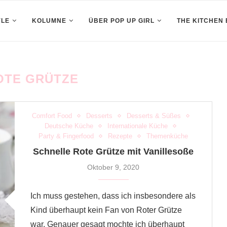
YLE
KOLUMNE
ÜBER POP UP GIRL
THE KITCHEN
OTE GRÜTZE
Comfort Food
Desserts
Desserts & Süßes
Deutsche Küche
Internationale Küche
Party & Fingerfood
Rezepte
Themenküche
Schnelle Rote Grütze mit Vanillesoße
Oktober 9, 2020
Ich muss gestehen, dass ich insbesondere als
Kind überhaupt kein Fan von Roter Grütze
war. Genauer gesagt mochte ich überhaupt