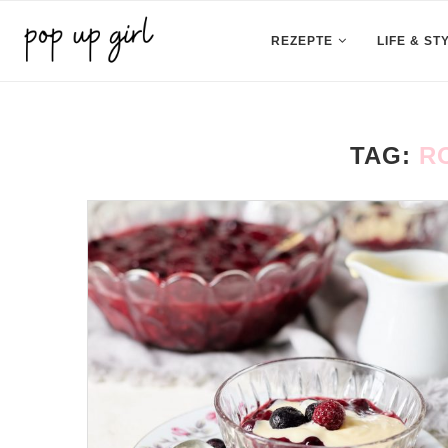
REZEPTE
LIFE & ST
TAG:
R