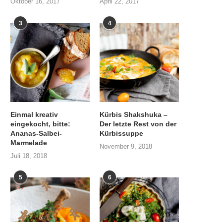
Oktober 16, 2017
April 22, 2017
3
4
Einmal kreativ
Kürbis Shakshuka –
eingekocht, bitte:
Der letzte Rest von der
Ananas-Salbei-
Kürbissuppe
Marmelade
November 9, 2018
Juli 18, 2018
5
6