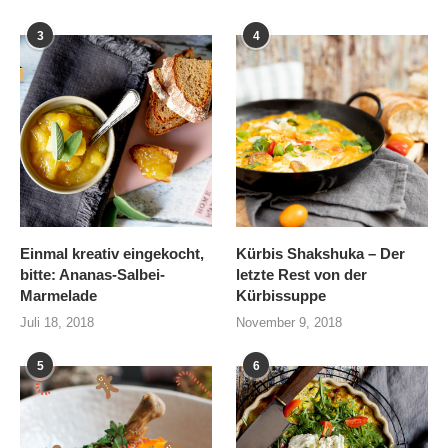
3
4
Einmal kreativ eingekocht,
Kürbis Shakshuka – Der
bitte: Ananas-Salbei-
letzte Rest von der
Marmelade
Kürbissuppe
Juli 18, 2018
November 9, 2018
5
6