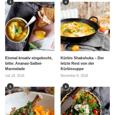
3
4
Einmal kreativ eingekocht,
Kürbis Shakshuka – Der
bitte: Ananas-Salbei-
letzte Rest von der
Marmelade
Kürbissuppe
Juli 18, 2018
November 9, 2018
5
6