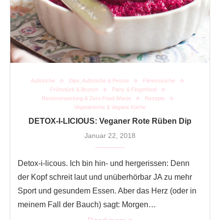
Aufstriche
Dips, Aufstriche & Pestos
Fitnessküche
Frühstück & Brunch
Party & Fingerfood
Resteverwertung & Zero Food Waste
Rezepte
Vegetarische & Vegane Küche
DETOX-I-LICIOUS: Veganer Rote Rüben Dip
Januar 22, 2018
Detox-i-licous. Ich bin hin- und hergerissen: Denn
der Kopf schreit laut und unüberhörbar JA zu mehr
Sport und gesundem Essen. Aber das Herz (oder in
meinem Fall der Bauch) sagt: Morgen…