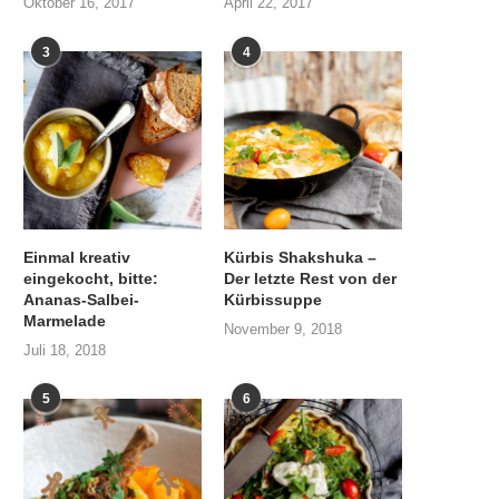
Oktober 16, 2017
April 22, 2017
3
4
Einmal kreativ
Kürbis Shakshuka –
eingekocht, bitte:
Der letzte Rest von der
Ananas-Salbei-
Kürbissuppe
Marmelade
November 9, 2018
Juli 18, 2018
5
6