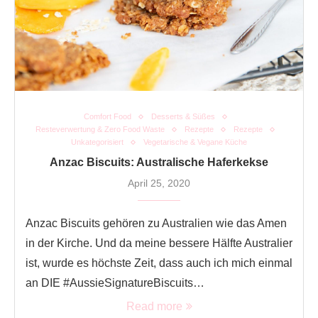
Comfort Food
Desserts & Süßes
Resteverwertung & Zero Food Waste
Rezepte
Rezepte
Unkategorisiert
Vegetarische & Vegane Küche
Anzac Biscuits: Australische Haferkekse
April 25, 2020
Anzac Biscuits gehören zu Australien wie das Amen
in der Kirche. Und da meine bessere Hälfte Australier
ist, wurde es höchste Zeit, dass auch ich mich einmal
an DIE #AussieSignatureBiscuits…
Read more