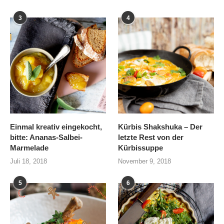
3
4
Einmal kreativ eingekocht,
Kürbis Shakshuka – Der
bitte: Ananas-Salbei-
letzte Rest von der
Marmelade
Kürbissuppe
Juli 18, 2018
November 9, 2018
5
6