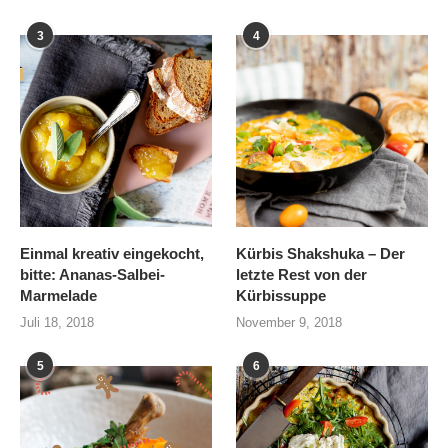
3
4
Einmal kreativ eingekocht,
Kürbis Shakshuka – Der
bitte: Ananas-Salbei-
letzte Rest von der
Marmelade
Kürbissuppe
Juli 18, 2018
November 9, 2018
5
6