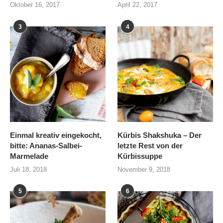
Oktober 16, 2017
April 22, 2017
3
4
Einmal kreativ eingekocht,
Kürbis Shakshuka – Der
bitte: Ananas-Salbei-
letzte Rest von der
Marmelade
Kürbissuppe
Juli 18, 2018
November 9, 2018
5
6