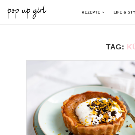
REZEPTE
LIFE & ST
TAG:
K