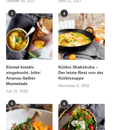
Oktober 16, 2017
April 22, 2017
3
4
Einmal kreativ
Kürbis Shakshuka –
eingekocht, bitte:
Der letzte Rest von der
Ananas-Salbei-
Kürbissuppe
Marmelade
November 9, 2018
Juli 18, 2018
5
6