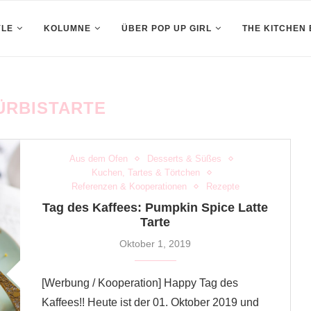
YLE
KOLUMNE
ÜBER POP UP GIRL
THE KITCHEN
ÜRBISTARTE
Aus dem Ofen
Desserts & Süßes
Kuchen, Tartes & Törtchen
Referenzen & Kooperationen
Rezepte
Tag des Kaffees: Pumpkin Spice Latte
Tarte
Oktober 1, 2019
[Werbung / Kooperation] Happy Tag des
Kaffees!! Heute ist der 01. Oktober 2019 und