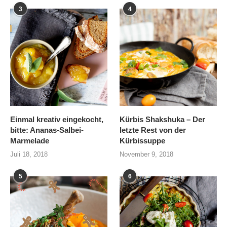
3
4
Einmal kreativ eingekocht,
Kürbis Shakshuka – Der
bitte: Ananas-Salbei-
letzte Rest von der
Marmelade
Kürbissuppe
Juli 18, 2018
November 9, 2018
5
6