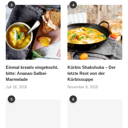
3
4
Einmal kreativ eingekocht,
Kürbis Shakshuka – Der
bitte: Ananas-Salbei-
letzte Rest von der
Marmelade
Kürbissuppe
Juli 18, 2018
November 9, 2018
5
6