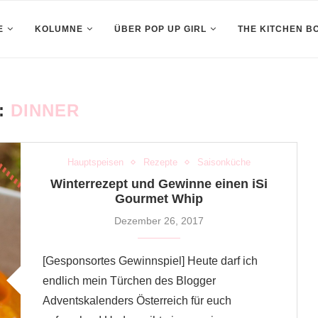
E
KOLUMNE
ÜBER POP UP GIRL
THE KITCHEN B
:
DINNER
Hauptspeisen
Rezepte
Saisonküche
Winterrezept und Gewinne einen iSi
Gourmet Whip
Dezember 26, 2017
[Gesponsortes Gewinnspiel] Heute darf ich
endlich mein Türchen des Blogger
Adventskalenders Österreich für euch