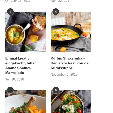
Oktober 16, 2017
April 22, 2017
3
4
Einmal kreativ
Kürbis Shakshuka –
eingekocht, bitte:
Der letzte Rest von der
Ananas-Salbei-
Kürbissuppe
Marmelade
November 9, 2018
Juli 18, 2018
5
6