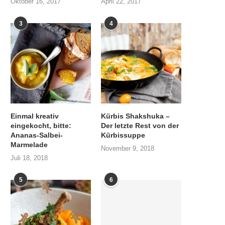
Oktober 16, 2017
April 22, 2017
3
4
Einmal kreativ
Kürbis Shakshuka –
eingekocht, bitte:
Der letzte Rest von der
Ananas-Salbei-
Kürbissuppe
Marmelade
November 9, 2018
Juli 18, 2018
5
6