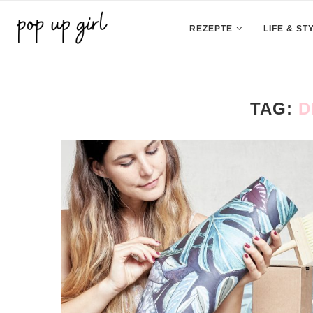
REZEPTE
LIFE & ST
TAG:
D