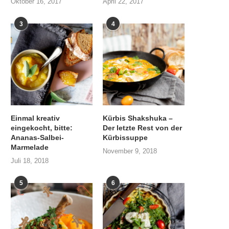
Oktober 16, 2017
April 22, 2017
3
4
Einmal kreativ
Kürbis Shakshuka –
eingekocht, bitte:
Der letzte Rest von der
Ananas-Salbei-
Kürbissuppe
Marmelade
November 9, 2018
Juli 18, 2018
5
6