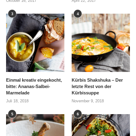
Oktober 16, 2017
April 22, 2017
3
4
Einmal kreativ eingekocht,
Kürbis Shakshuka – Der
bitte: Ananas-Salbei-
letzte Rest von der
Marmelade
Kürbissuppe
Juli 18, 2018
November 9, 2018
5
6