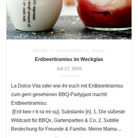
Desserts
Desserts & Süßes
Rezepte
Erdbeertiramisu im Weckglas
Juli 17, 2016
La Dolce Vita oder wie ihr euch mit Erdbeertiramisu
zum gern gesehenen BBQ-Partygast macht!
Erdbeertiramisu:
[Erd·bee·r·ti·ra·mi·su̱]. Substantiv [n]. 1. Die süßeste
Wildcard für BBQs, Gartenparties & Co. 2. Subtile
Bestechung für Freunde & Familie. Meine Mama…