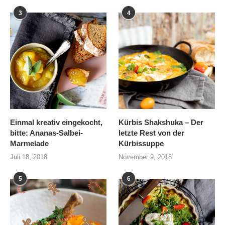
3
4
Einmal kreativ eingekocht,
Kürbis Shakshuka – Der
bitte: Ananas-Salbei-
letzte Rest von der
Marmelade
Kürbissuppe
Juli 18, 2018
November 9, 2018
5
6